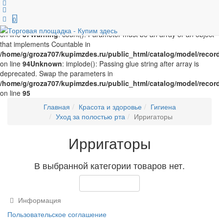
Unknown
: implode(): Passing glue string after array is deprecated.
Swap the parameters in
0
/home/g/groza707/kupimzdes.ru/public_html/catalog/model/recor
on line
87
Warning
: count(): Parameter must be an array or an object
that implements Countable in
/home/g/groza707/kupimzdes.ru/public_html/catalog/model/recor
on line
94
Unknown
: implode(): Passing glue string after array is
deprecated. Swap the parameters in
/home/g/groza707/kupimzdes.ru/public_html/catalog/model/recor
on line
95
Главная
Красота и здоровье
Гигиена
Уход за полостью рта
Ирригаторы
Ирригаторы
В выбранной категории товаров нет.
Продолжить
Информация
Пользовательское соглашение