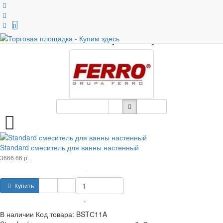
Главная
Производители
Ferro
0
Ferro - страница 3
Сортировка
12
Standard смеситель для ванны настенный
3666.66 р.
–
Купить
+
В наличии
Код товара:
BSTС11A