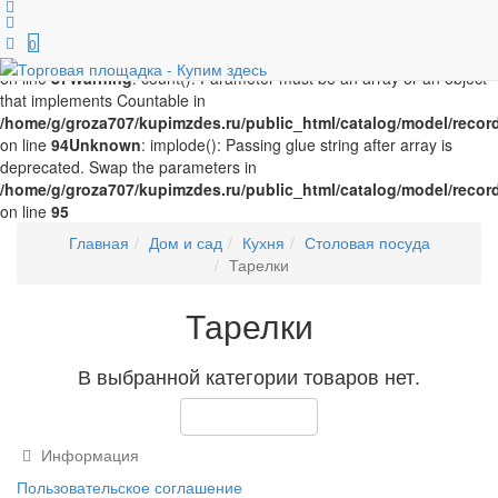
Unknown
: implode(): Passing glue string after array is deprecated.
Swap the parameters in
0
/home/g/groza707/kupimzdes.ru/public_html/catalog/model/recor
on line
87
Warning
: count(): Parameter must be an array or an object
that implements Countable in
/home/g/groza707/kupimzdes.ru/public_html/catalog/model/recor
on line
94
Unknown
: implode(): Passing glue string after array is
deprecated. Swap the parameters in
/home/g/groza707/kupimzdes.ru/public_html/catalog/model/recor
on line
95
Главная
Дом и сад
Кухня
Столовая посуда
Тарелки
Тарелки
В выбранной категории товаров нет.
Продолжить
Информация
Пользовательское соглашение