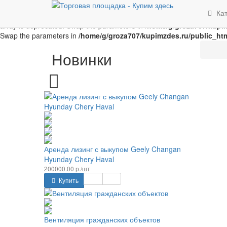
Unknown
: implode(): Passing glue string after array is deprecated. 
Ка
Parameter must be an array or an object that implements Countable i
array is deprecated. Swap the parameters in
/home/g/groza707/kupim
Swap the parameters in
/home/g/groza707/kupimzdes.ru/public_htm
Новинки
Аренда лизинг с выкупом Geely Changan
Hyunday Chery Haval
200000.00 р./шт
Купить
Вентиляция гражданских объектов