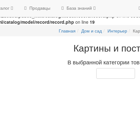
Swap the parameters in
/home/g/groza707/kupimzdes.ru/public_html/
талог
Продавцы
База знаний
n
/home/g/groza707/kupimzdes.ru/public_html/catalog/model/recor
zdes.ru/public_html/catalog/model/record/record.php
on line
95
U
l/catalog/model/record/record.php
on line
19
Главная
Дом и сад
Интерьер
Кар
Картины и пос
В выбранной категории тов
Продолжить