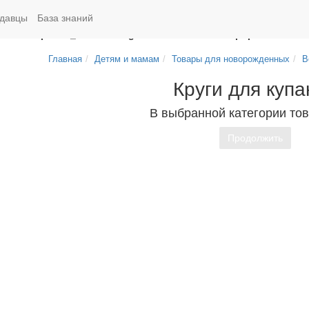
Swap the parameters in
/home/g/groza707/kupimzdes.ru/public_html/
давцы
База знаний
n
/home/g/groza707/kupimzdes.ru/public_html/catalog/model/recor
zdes.ru/public_html/catalog/model/record/record.php
on line
95
Главная
Детям и мамам
Товары для новорожденных
В
Круги для купа
В выбранной категории тов
Продолжить