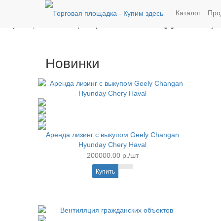
Unknown
: implode(): Passing glue string after array is deprecated. 
Каталог
Про
Parameter must be an array or an object that implements Countable i
array is deprecated. Swap the parameters in
/home/g/groza707/kupim
Новинки
Аренда лизинг с выкупом Geely Changan
Hyunday Chery Haval
200000.00 р./шт
Купить