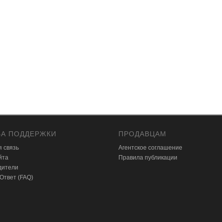
А ПОДДЕРЖКИ
ПРОДАВЦАМ
 связь
Агентское соглашение
йта
Правила публикации
дители
 Ответ (FAQ)