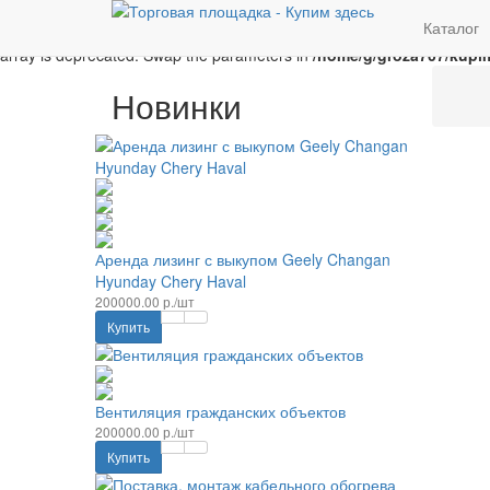
Unknown
: implode(): Passing glue string after array is deprecated. 
Каталог
Parameter must be an array or an object that implements Countable i
array is deprecated. Swap the parameters in
/home/g/groza707/kupim
Новинки
Аренда лизинг с выкупом Geely Changan
Hyunday Chery Haval
200000.00 р./шт
Купить
Вентиляция гражданских объектов
200000.00 р./шт
Купить