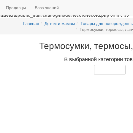
Swap the parameters in
/home/g/groza707/kupimzdes.ru/public_html/
Продавцы
База знаний
n
/home/g/groza707/kupimzdes.ru/public_html/catalog/model/recor
zdes.ru/public_html/catalog/model/record/record.php
on line
95
Главная
Детям и мамам
Товары для новорожденн
Термосумки, термосы, лан
Термосумки, термосы
В выбранной категории тов
Продолжить