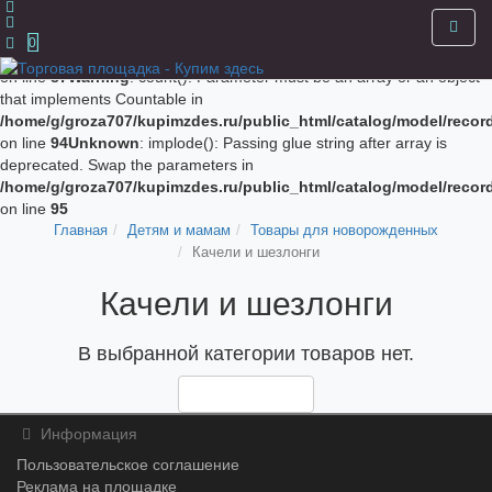
Unknown
: implode(): Passing glue string after array is deprecated.
Swap the parameters in
0
/home/g/groza707/kupimzdes.ru/public_html/catalog/model/recor
on line
87
Warning
: count(): Parameter must be an array or an object
that implements Countable in
/home/g/groza707/kupimzdes.ru/public_html/catalog/model/recor
on line
94
Unknown
: implode(): Passing glue string after array is
deprecated. Swap the parameters in
/home/g/groza707/kupimzdes.ru/public_html/catalog/model/recor
on line
95
Главная
Детям и мамам
Товары для новорожденных
Качели и шезлонги
Качели и шезлонги
В выбранной категории товаров нет.
Продолжить
Информация
Пользовательское соглашение
Реклама на площадке