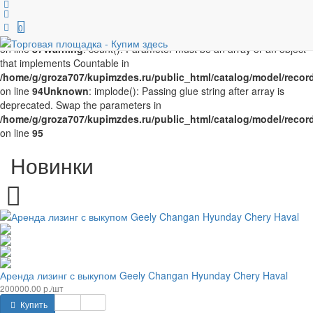
Unknown
: implode(): Passing glue string after array is deprecated.
Swap the parameters in
0
/home/g/groza707/kupimzdes.ru/public_html/catalog/model/recor
on line
87
Warning
: count(): Parameter must be an array or an object
that implements Countable in
/home/g/groza707/kupimzdes.ru/public_html/catalog/model/recor
on line
94
Unknown
: implode(): Passing glue string after array is
deprecated. Swap the parameters in
/home/g/groza707/kupimzdes.ru/public_html/catalog/model/recor
on line
95
Новинки
Аренда лизинг с выкупом Geely Changan Hyunday Chery Haval
200000.00 р./шт
Купить