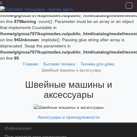
Unknown
: implode(): Passing glue string after array is deprecated.
0
Swap the parameters in
/home/g/groza707/kupimzdes.ru/public_html/catalog/model/recor
on line
87
Warning
: count(): Parameter must be an array or an object
that implements Countable in
/home/g/groza707/kupimzdes.ru/public_html/catalog/model/recor
on line
94
Unknown
: implode(): Passing glue string after array is
deprecated. Swap the parameters in
/home/g/groza707/kupimzdes.ru/public_html/catalog/model/recor
on line
95
Главная
Бытовая техника
Техника для дома
Швейные машины и аксессуары
Швейные машины и
аксессуары
Аксессуары и принадлежности
Информация
Пользовательское соглашение