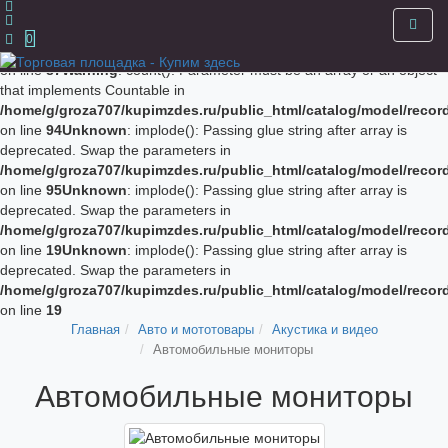
Unknown
: implode(): Passing glue string after array is deprecated.
Swap the parameters in
0
/home/g/groza707/kupimzdes.ru/public_html/catalog/model/recor
on line
87
Warning
: count(): Parameter must be an array or an object
that implements Countable in
/home/g/groza707/kupimzdes.ru/public_html/catalog/model/recor
on line
94
Unknown
: implode(): Passing glue string after array is
deprecated. Swap the parameters in
/home/g/groza707/kupimzdes.ru/public_html/catalog/model/recor
on line
95
Unknown
: implode(): Passing glue string after array is
deprecated. Swap the parameters in
/home/g/groza707/kupimzdes.ru/public_html/catalog/model/recor
on line
19
Unknown
: implode(): Passing glue string after array is
deprecated. Swap the parameters in
/home/g/groza707/kupimzdes.ru/public_html/catalog/model/recor
on line
19
Главная
Авто и мототовары
Акустика и видео
Автомобильные мониторы
Автомобильные мониторы