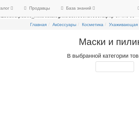
Swap the parameters in
/home/g/groza707/kupimzdes.ru/public_html/
талог
Продавцы
База знаний
n
/home/g/groza707/kupimzdes.ru/public_html/catalog/model/recor
zdes.ru/public_html/catalog/model/record/record.php
on line
95
Главная
Акcессуары
Косметика
Ухаживающая 
Маски и пили
В выбранной категории тов
Продолжить